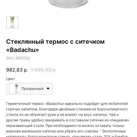
Стеклянный термос с ситечком
«Badachu»
SKU:
885100p
982,83
р.
1 295,33
р.
Цвет
Прозрачный
Герметичный термос «Badachu» идеально подойдет для любителей
горячих напитков. Благодаря двойным стенкам из боросиликатного
стекла он не обжигает руки и не влияет на вкус напитка. Чай и
другие травы удобно заваривать в составном ситечке из «пищевой»
нержавеющей стали. При необходимости можно оставить только
верхнее маленькое ситечко или убрать его совсем. - Экологичные
материалы: боросиликатное стекло, «пищевая» сталь 304 и бамбук.