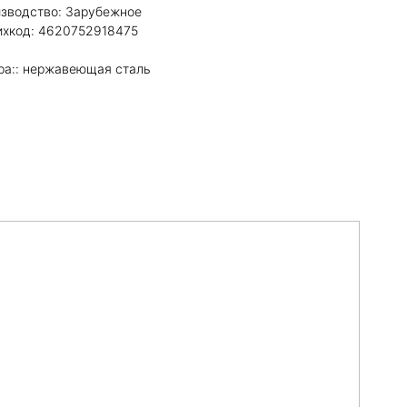
оизводство: Зарубежное
рихкод: 4620752918475
ра:: нержавеющая сталь