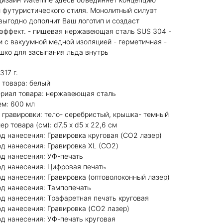
 футуристического стиля. Монолитный силуэт
выгодно дополнит Ваш логотип и создаст
эффект. - пищевая нержавеющая сталь SUS 304 -
и с вакуумной медной изоляцией - герметичная -
шко для засыпания льда внутрь
317 г.
т товара: белый
териал товара: нержавеющая сталь
ъем: 600 мл
ет гравировки: тело- серебристый, крышка- темный
мер товара (см): d7,5 x d5 х 22,6 см
тод нанесения: Гравировка круговая (CO2 лазер)
тод нанесения: Гравировка XL (СО2)
тод нанесения: УФ-печать
тод нанесения: Цифровая печать
тод нанесения: Гравировка (оптоволоконный лазер)
тод нанесения: Тампопечать
тод нанесения: Трафаретная печать круговая
тод нанесения: Гравировка (CO2 лазер)
тод нанесения: УФ-печать круговая