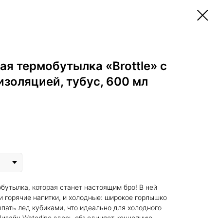
ая термобутылка «Brottle» c
изоляцией, тубус, 600 мл
.
обутылка, которая станет настоящим бро! В ней
и горячие напитки, и холодные: широкое горлышко
пать лед кубиками, что идеально для холодного
Дизайн Waterline здесь объединяет концепцию