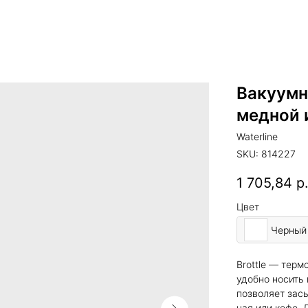
Вакуумн
медной 
Waterline
SKU:
814227
1 705,84
р
Цвет
Черный
Brottle — терм
удобно носить 
позволяет засы
чая или кофе. 