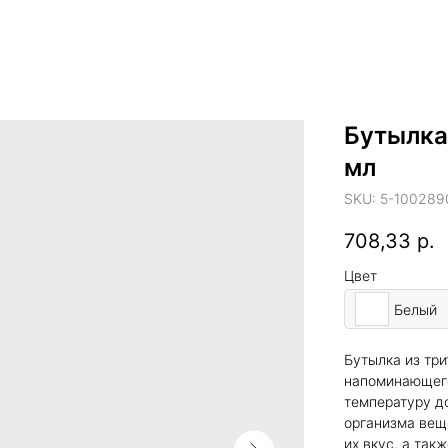
Бутылка 
мл
SKU:
5-100289
708,33
р.
Цвет
Белый
Бутылка из три
напоминающего
температуру д
организма веще
их вкус, а так