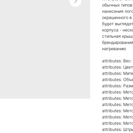
обычных типов 
нанесения лого
окрашенного в
будет выглядет
корпуса - неск
стильная крыш
брендирования
нагреванию
attributes: Вес:
attributes: Цве
attributes: Мат
attributes: Об
attributes: Раз
attributes: Ме
attributes: Ме
attributes: Ме
attributes: Ме
attributes: Ме
attributes: Ме
attributes: Шт