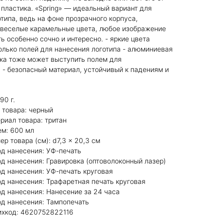
пластика. «Spring» — идеальный вариант для
типа, ведь на фоне прозрачного корпуса,
 веселые карамельные цвета, любое изображение
ь особенно сочно и интересно. - яркие цвета
олько полей для нанесения логотипа - алюминиевая
ка тоже может выступить полем для
 - безопасный материал, устойчивый к падениям и
 90 г.
т товара: черный
ериал товара: тритан
ъем: 600 мл
мер товара (см): d7,3 x 20,3 см
тод нанесения: УФ-печать
тод нанесения: Гравировка (оптоволоконный лазер)
тод нанесения: УФ-печать круговая
тод нанесения: Трафаретная печать круговая
тод нанесения: Нанесение за 24 часа
тод нанесения: Тампопечать
рихкод: 4620752822116