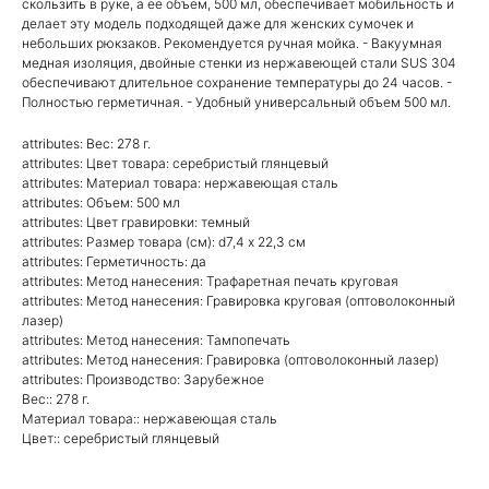
скользить в руке, а ее объем, 500 мл, обеспечивает мобильность и
делает эту модель подходящей даже для женских сумочек и
небольших рюкзаков. Рекомендуется ручная мойка. - Вакуумная
медная изоляция, двойные стенки из нержавеющей стали SUS 304
обеспечивают длительное сохранение температуры до 24 часов. -
Полностью герметичная. - Удобный универсальный объем 500 мл.
attributes: Вес: 278 г.
attributes: Цвет товара: серебристый глянцевый
attributes: Материал товара: нержавеющая сталь
attributes: Объем: 500 мл
attributes: Цвет гравировки: темный
attributes: Размер товара (см): d7,4 х 22,3 см
attributes: Герметичность: да
attributes: Метод нанесения: Трафаретная печать круговая
attributes: Метод нанесения: Гравировка круговая (оптоволоконный
лазер)
attributes: Метод нанесения: Тампопечать
attributes: Метод нанесения: Гравировка (оптоволоконный лазер)
attributes: Производство: Зарубежное
Вес:: 278 г.
Материал товара:: нержавеющая сталь
Цвет:: серебристый глянцевый