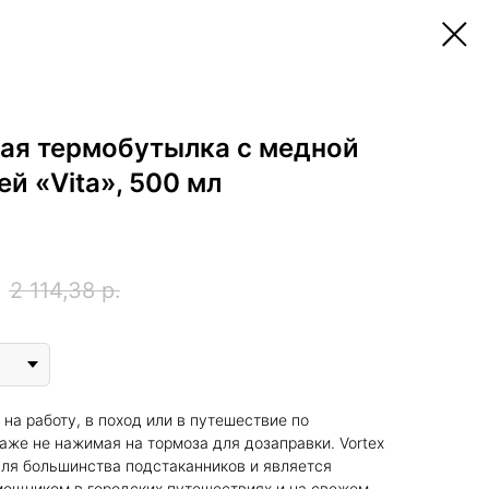
ая термобутылка с медной
й «Vita», 500 мл
2 114,38
р.
на работу, в поход или в путешествие по
аже не нажимая на тормоза для дозаправки. Vortex
для большинства подстаканников и является
ощником в городских путешествиях и на свежем