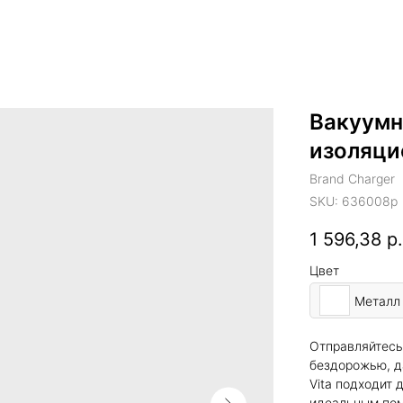
Вакуумн
изоляцие
Brand Charger
SKU:
636008p
1 596,38
р.
Цвет
Металл
Отправляйтесь 
бездорожью, д
Vita подходит 
идеальным пом