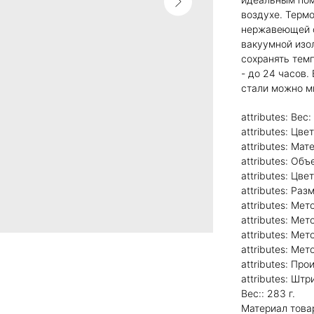
воздухе. Термо
нержавеющей с
вакуумной изо
сохранять темп
- до 24 часов
стали можно м
attributes: Вес:
attributes: Цве
attributes: Ма
attributes: Объ
attributes: Цв
attributes: Раз
attributes: Ме
attributes: Ме
attributes: Ме
attributes: Ме
attributes: Пр
attributes: Ш
Вес:: 283 г.
Материал това