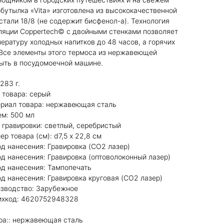
бутылка «Vita» изготовлена из высококачественной
тали 18/8 (не содержит бисфенол-а). Технология
ляции Coppertech© с двойными стенками позволяет
ературу холодных напитков до 48 часов, а горячих
. Все элементы этого термоса из нержавеющей
ыть в посудомоечной машине.
 283 г.
т товара: серый
териал товара: нержавеющая сталь
ем: 500 мл
ет гравировки: светлый, серебристый
мер товара (см): d7,5 х 22,8 см
тод нанесения: Гравировка (CO2 лазер)
тод нанесения: Гравировка (оптоволоконный лазер)
тод нанесения: Тампопечать
тод нанесения: Гравировка круговая (CO2 лазер)
оизводство: Зарубежное
трихкод: 4620752948328
ра:: нержавеющая сталь