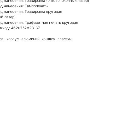
тод нанесения: Гравировка (оптоволоконный лазер)
тод нанесения: Тампопечать
тод нанесения: Гравировка круговая
ый лазер)
тод нанесения: Трафаретная печать круговая
рихкод: 4620752823137
а:: корпус- алюминий, крышка- пластик