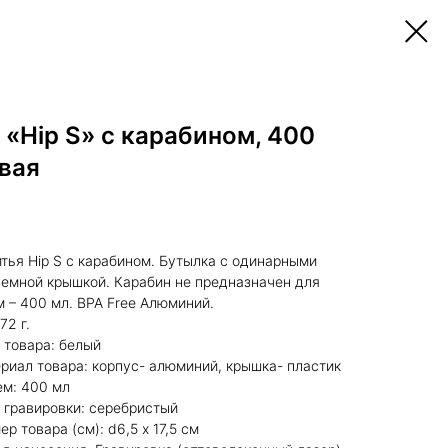
 «Hip S» с карабином, 400
овая
тья Hip S с карабином. Бутылка с одинарными
ъемной крышкой. Карабин не предназначен для
 – 400 мл. BPA Free Алюминий.
72 г.
т товара: белый
териал товара: корпус- алюминий, крышка- пластик
ъем: 400 мл
ет гравировки: серебристый
мер товара (см): d6,5 х 17,5 см