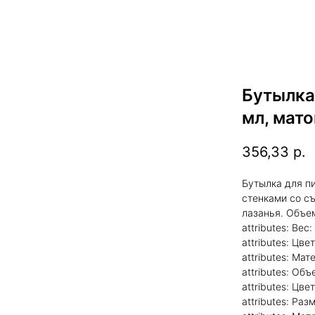
Бутылка
мл, мат
356,33
р.
Бутылка для пи
стенками со с
лазанья. Объем
attributes: Вес: 
attributes: Цве
attributes: Ма
attributes: Об
attributes: Цв
attributes: Раз