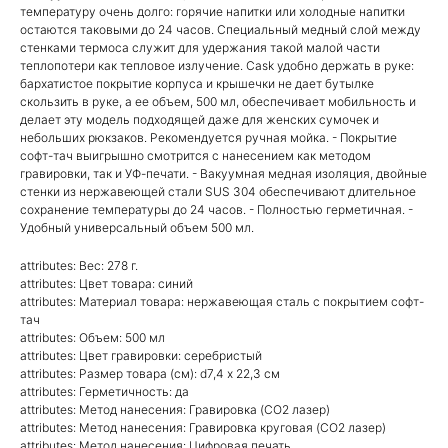
температуру очень долго: горячие напитки или холодные напитки
остаются таковыми до 24 часов. Специальный медный слой между
стенками термоса служит для удержания такой малой части
теплопотери как тепловое излучение. Cask удобно держать в руке:
бархатистое покрытие корпуса и крышечки не дает бутылке
скользить в руке, а ее объем, 500 мл, обеспечивает мобильность и
делает эту модель подходящей даже для женских сумочек и
небольших рюкзаков. Рекомендуется ручная мойка. - Покрытие
софт-тач выигрышно смотрится с нанесением как методом
гравировки, так и УФ-печати. - Вакуумная медная изоляция, двойные
стенки из нержавеющей стали SUS 304 обеспечивают длительное
сохранение температуры до 24 часов. - Полностью герметичная. -
Удобный универсальный объем 500 мл.
attributes: Вес: 278 г.
attributes: Цвет товара: синий
attributes: Материал товара: нержавеющая сталь c покрытием софт-
тач
attributes: Объем: 500 мл
attributes: Цвет гравировки: серебристый
attributes: Размер товара (см): d7,4 х 22,3 см
attributes: Герметичность: да
attributes: Метод нанесения: Гравировка (CO2 лазер)
attributes: Метод нанесения: Гравировка круговая (CO2 лазер)
attributes: Метод нанесения: Цифровая печать